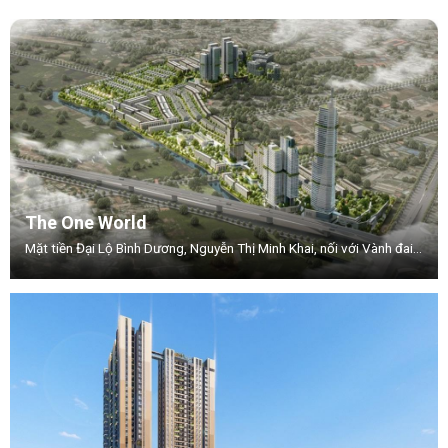
The One World
Mặt tiền Đại Lộ Bình Dương, Nguyễn Thị Minh Khai, nối với Vành đai 3, Phường .Thuận Giao, TP.Thuận An, Tỉnh Bình Dương.