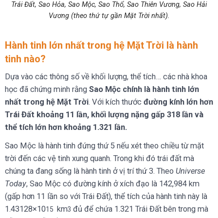
Trái Đất, Sao Hỏa, Sao Mộc, Sao Thổ, Sao Thiên Vương, Sao Hải
Vương (theo thứ tự gần Mặt Trời nhất).
Hành tinh lớn nhất trong hệ Mặt Trời là hành
tinh nào?
Dựa vào các thông số về khối lượng, thể tích… các nhà khoa
học đã chứng minh rằng
Sao Mộc chính là hành tinh lớn
nhất trong hệ Mặt Trời
. Với kích thước
đường kính lớn hơn
Trái Đất khoảng 11 lần, khối lượng nặng gấp 318 lần và
thể tích lớn hơn khoảng 1.321 lần.
Sao Mộc là hành tinh đứng thứ 5 nếu xét theo chiều từ mặt
trời đến các vệ tinh xung quanh. Trong khi đó trái đất mà
chúng ta đang sống là hành tinh ở vị trí thứ 3. Theo
Universe
Today
, Sao Mộc có đường kính ở xích đạo là 142,984 km
(gấp hơn 11 lần so với Trái Đất), thể tích của hành tinh này là
1.43128×10
km
đủ để chứa 1.321 Trái Đất bên trong mà
15
3