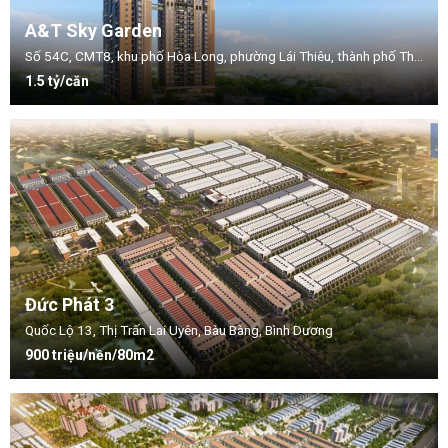
A&T Sky Garden
Số 54C, CMT8, khu phố Hòa Long, phường Lái Thiêu, thành phố Thuận An, tỉnh Bình Dương.
1.5 tỷ/căn
Đức Phát 3
Quốc Lộ 13, Thị Trấn Lai Uyên, Bàu Bàng, Bình Dương
900 triệu/nền/80m2