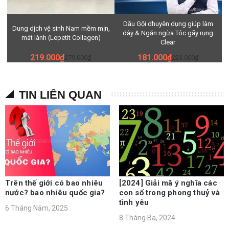
Dầu Gội dhuyên dụng giúp làm
Dung dịch vệ sinh Nam mềm mịn,
dày & Ngăn ngừa Tóc gãy rụng
mát lành (Lepetit Collagen)
Clear
219.000₫
181.000₫
279.000₫
223.000₫
TIN LIÊN QUAN
Trên thế giới có bao nhiêu
[2024] Giải mã ý nghĩa các
nước? bao nhiêu quốc gia?
con số trong phong thuỷ và
tình yêu
6 Tháng Năm, 2025
8 Tháng Ba, 2024