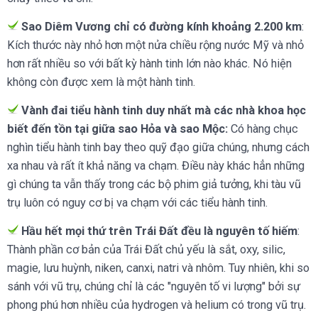
Sao Diêm Vương chỉ có đường kính khoảng 2.200 km
:
Kích thước này nhỏ hơn một nửa chiều rộng nước Mỹ và nhỏ
hơn rất nhiều so với bất kỳ hành tinh lớn nào khác. Nó hiện
không còn được xem là một hành tinh.
Vành đai tiểu hành tinh duy nhất mà các nhà khoa học
biết đến tồn tại giữa sao Hỏa và sao Mộc:
Có hàng chục
nghìn tiểu hành tinh bay theo quỹ đạo giữa chúng, nhưng cách
xa nhau và rất ít khả năng va chạm. Điều này khác hẳn những
gì chúng ta vẫn thấy trong các bộ phim giả tưởng, khi tàu vũ
trụ luôn có nguy cơ bị va chạm với các tiểu hành tinh.
Hầu hết mọi thứ trên Trái Đất đều là nguyên tố hiếm
:
Thành phần cơ bản của Trái Đất chủ yếu là sắt, oxy, silic,
magie, lưu huỳnh, niken, canxi, natri và nhôm. Tuy nhiên, khi so
sánh với vũ trụ, chúng chỉ là các "nguyên tố vi lượng" bởi sự
phong phú hơn nhiều của hydrogen và helium có trong vũ trụ.