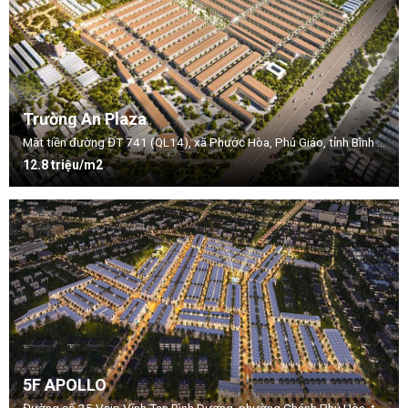
Trường An Plaza
Mặt tiền đường ĐT 741 (QL14), xã Phước Hòa, Phú Giáo, tỉnh Bình Dương
12.8 triệu/m2
5F APOLLO
Đường số 25 Vsip Vĩnh Tan Bình Dương, phường Chánh Phú Hòa, thị xã Bến Cát, tỉnh Bình Dương