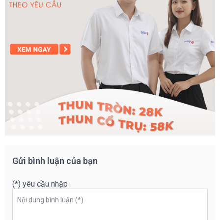
Gửi bình luận của bạn
(*) yêu cầu nhập
Nội dung bình luận (*)