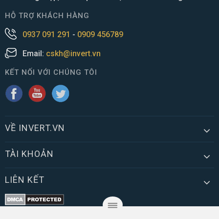
HỖ TRỢ KHÁCH HÀNG
0937 091 291
-
0909 456789
Email:
cskh@invert.vn
KẾT NỐI VỚI CHÚNG TÔI
VỀ INVERT.VN
TÀI KHOẢN
LIÊN KẾT