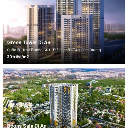
Green Tower Dĩ An
Quốc lộ 1K và Đường GS1, Thành phố Dĩ An, Bình Dương
30 triệu/m2
Bcons Sala Dĩ An