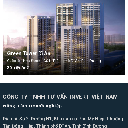
Green Tower Dĩ An
Quốc lộ 1K và Đường GS1, Thành phố Dĩ An, Bình Dương
30 triệu/m2
CÔNG TY TNHH TƯ VẤN INVERT VIỆT NAM
Nâng Tầm Doanh nghiệp
Địa chỉ: Số 2, Đường N1, Khu dân cư Phú Mỹ Hiêp, Phường
Tân Đông Hiệp, Thành phố Dĩ An, Tỉnh Bình Dương