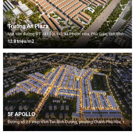
Trường An Plaza
Mặt tiền đường ĐT 741 (QL14), xã Phước Hòa, Phú Giáo, tỉnh Bình Dương
12.8 triệu/m2
5F APOLLO
Đường số 25 Vsip Vĩnh Tan Bình Dương, phường Chánh Phú Hòa, thị xã Bến Cát, tỉnh Bình Dương