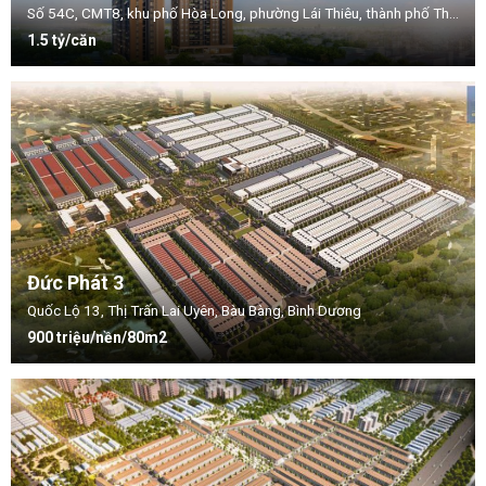
Số 54C, CMT8, khu phố Hòa Long, phường Lái Thiêu, thành phố Thuận An, tỉnh Bình Dương.
1.5 tỷ/căn
Đức Phát 3
Quốc Lộ 13, Thị Trấn Lai Uyên, Bàu Bàng, Bình Dương
900 triệu/nền/80m2