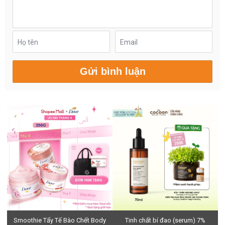
Họ tên
Email
Smoothie Tẩy Tế Bào Chết Body
Tinh chất bí đao (serum) 7%