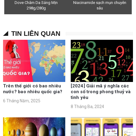
Dove Chăm Da Sáng Mịn
Niacinamide sạch mụn chuyên
298g/280g
sâu
TIN LIÊN QUAN
Trên thế giới có bao nhiêu
[2024] Giải mã ý nghĩa các
nước? bao nhiêu quốc gia?
con số trong phong thuỷ và
tình yêu
6 Tháng Năm, 2025
8 Tháng Ba, 2024