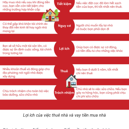
Lợi ích của việc thuê nhà và vay tiền mua nhà