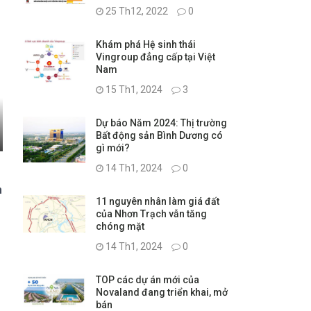
25 Th12, 2022
0
Khám phá Hệ sinh thái
Vingroup đẳng cấp tại Việt
Nam
15 Th1, 2024
3
Dự báo Năm 2024: Thị trường
Bất động sản Bình Dương có
gì mới?
14 Th1, 2024
0
n
11 nguyên nhân làm giá đất
của Nhơn Trạch vẫn tăng
chóng mặt
14 Th1, 2024
0
TOP các dự án mới của
Novaland đang triển khai, mở
bán