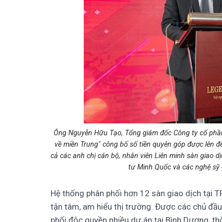
Ông Nguyễn Hữu Tạo, Tổng giám đốc Công ty cổ phần 
về miền Trung" công bố số tiền quyên góp được lên đến 
cả các anh chị cán bộ, nhân viên Liên minh sàn giao 
tư Minh Quốc và các nghệ sỹ 
Hệ thống phân phối hơn 12 sàn giao dịch tại 
tận tâm, am hiểu thị trường. Được các chủ đầu 
phối độc quyền nhiều dự án tại Bình Dương, th