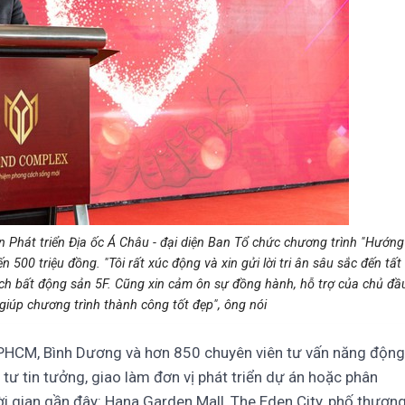
Phát triển Địa ốc Á Châu - đại diện Ban Tổ chức chương trình "Hướng
500 triệu đồng. "Tôi rất xúc động và xin gửi lời tri ân sâu sắc đến tất
dịch bất động sản 5F. Cũng xin cảm ôn sự đồng hành, hỗ trợ của chủ đầ
giúp chương trình thành công tốt đẹp", ông nói
TPHCM, Bình Dương và hơn 850 chuyên viên tư vấn năng động
tư tin tưởng, giao làm đơn vị phát triển dự án hoặc phân
ời gian gần đây: Hana Garden Mall, The Eden City, phố thươn