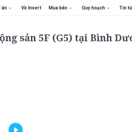
 án
Về Invert
Mua bán
Quy hoạch
Tin t
ộng sản 5F (G5) tại Bình D