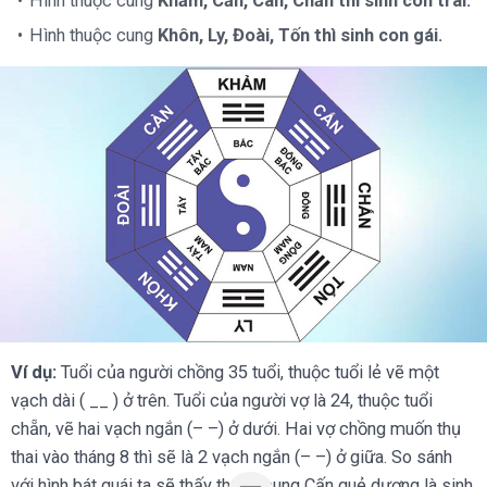
Hình thuộc cung
Khảm, Cấn, Càn, Chấn thì sinh con trai.
Hình thuộc cung
Khôn, Ly, Đoài, Tốn thì sinh con gái.
Ví dụ:
Tuổi của người chồng 35 tuổi, thuộc tuổi lẻ vẽ một
vạch dài ( __ ) ở trên. Tuổi của người vợ là 24, thuộc tuổi
chẵn, vẽ hai vạch ngắn (– –) ở dưới. Hai vợ chồng muốn thụ
thai vào tháng 8 thì sẽ là 2 vạch ngắn (– –) ở giữa. So sánh
với hình bát quái ta sẽ thấy thuộc cung Cấn quẻ dương là sinh