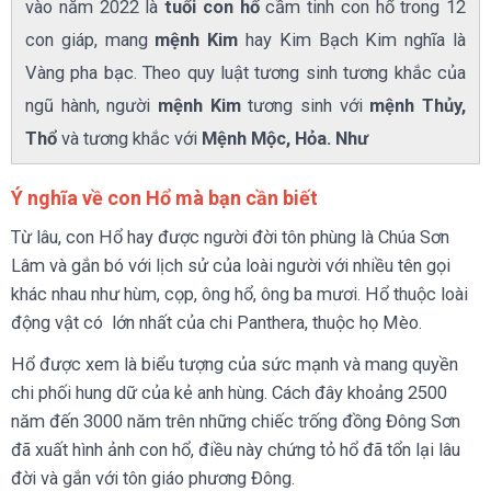
vào năm 2022 là
tuổi con hổ
cầm tinh con hổ trong 12
con giáp, mang
mệnh Kim
hay Kim Bạch Kim nghĩa là
Vàng pha bạc. Theo quy luật tương sinh tương khắc của
ngũ hành, người
mệnh Kim
tương sinh với
mệnh Thủy,
Thổ
và tương khắc với
Mệnh Mộc, Hỏa. Như
Ý nghĩa về con Hổ mà bạn cần biết
Từ lâu, con Hổ hay được người đời tôn phùng là Chúa Sơn
Lâm và gắn bó với lịch sử của loài người với nhiều tên gọi
khác nhau như hùm, cọp, ông hổ, ông ba mươi. Hổ thuộc loài
động vật có lớn nhất của chi Panthera, thuộc họ Mèo.
Hổ được xem là biểu tượng của sức mạnh và mang quyền
chi phối hung dữ của kẻ anh hùng. Cách đây khoảng 2500
năm đến 3000 năm trên những chiếc trống đồng Đông Sơn
đã xuất hình ảnh con hổ, điều này chứng tỏ hổ đã tổn lại lâu
đời và gắn với tôn giáo phương Đông.