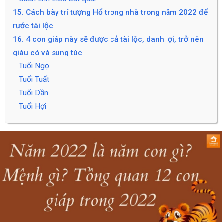
15. Cách bày trí tượng Hổ trong nhà trong năm 2022 để
rước tài lộc
16. 4 con giáp này sẽ được cả tài lộc, danh lợi, trở nên
giàu có và sung túc
Tuổi Ngọ
Tuổi Tuất
Tuổi Dần
Tuổi Hợi