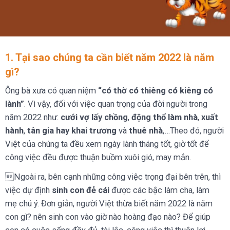
1. Tại sao chúng ta cần biết năm 2022 là năm
gì?
Ông bà xưa có quan niệm
“có thờ có thiêng có kiêng có
lành”
. Vì vậy, đối với việc quan trọng của đời người trong
năm 2022 như:
cưới vợ lấy chồng
,
động thổ làm nhà
,
xuất
hành
,
tân gia hay khai trương
và
thuê nhà
,…Theo đó, người
Việt của chúng ta đều xem ngày lành tháng tốt, giờ tốt để
công việc đều được thuận buồm xuôi gió, may mắn.
Ngoài ra, bên cạnh những công việc trọng đại bên trên, thì
việc dự định
sinh con đẻ cái
được các bậc làm cha, làm
mẹ chú ý. Đơn giản, người Việt thừa biết năm 2022 là năm
con gì? nên sinh con vào giờ nào hoàng đạo nào? Để giúp