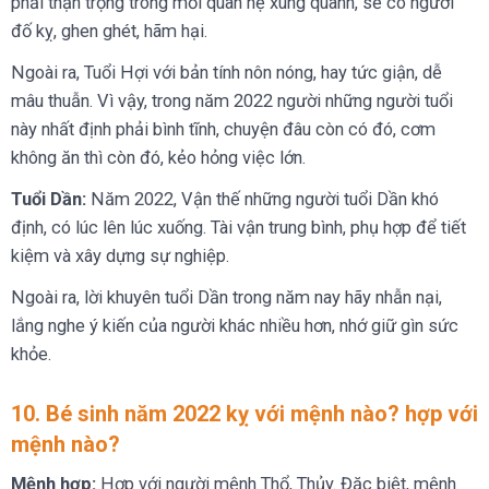
phải thận trọng trong mối quan hệ xung quanh, sẽ có người
đố kỵ, ghen ghét, hãm hại.
Ngoài ra, Tuổi Hợi với bản tính nôn nóng, hay tức giận, dễ
mâu thuẫn. Vì vậy, trong năm 2022 người những người tuổi
này nhất định phải bình tĩnh, chuyện đâu còn có đó, cơm
không ăn thì còn đó, kẻo hỏng việc lớn.
Tuổi Dần:
Năm 2022, Vận thế những người tuổi Dần khó
định, có lúc lên lúc xuống. Tài vận trung bình, phụ hợp để tiết
kiệm và xây dựng sự nghiệp.
Ngoài ra, lời khuyên tuổi Dần trong năm nay hãy nhẫn nại,
lắng nghe ý kiến của người khác nhiều hơn, nhớ giữ gìn sức
khỏe.
10. Bé sinh năm 2022 kỵ với mệnh nào? hợp với
mệnh nào?
Mệnh hợp:
Hợp với người mệnh Thổ, Thủy. Đặc biệt, mệnh