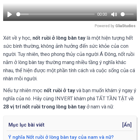
00:00
Play
Mute
Powered by 
GliaStudios
Xét về y học,
nốt ruồi ở lòng bàn tay
là một hiện tượng hết
sức bình thường, không ảnh hưởng đến sức khỏe của con
người. Tuy nhiên, theo phong thủy của người Á Đông, nốt ruồi
nằm ở lòng bàn tay thường mang nhiều tầng ý nghĩa khác
nhau, thể hiện được một phần tính cách và cuộc sống của cá
nhân mỗi người.
Nếu tự nhiên mọc
nốt ruồi ở tay
và bạn muốn khám ý ngay ý
nghĩa của nó. Hãy cùng INVERT khám phá TẤT TẦN TẬT về
28 vị trí nốt ruồi trong lòng bàn tay
ở nam và nữ.
Mục lục bài viết
[
Ẩn
]
Ý nghĩa Nốt ruồi ở lòng bàn tay của nam và nữ?