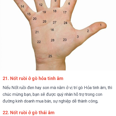
21. Nốt ruồi ở gò hỏa tinh âm
Nếu Nốt ruồi đen hay son mà nằm ở vị trí gò Hỏa tinh âm, thì
chúc mừng bạn, bạn sẽ được quý nhân hỗ trợ trong con
đường kinh doanh mua bán, sự nghiệp dễ thành công,
22. Nốt ruồi ở gò thái âm