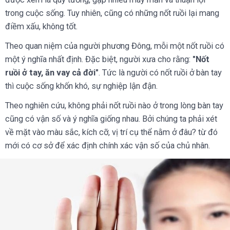
trong cuộc sống. Tuy nhiên, cũng có những nốt ruồi lại mang
điềm xấu, không tốt.
Theo quan niệm của người phương Đông, mỗi một nốt ruồi có
một ý nghĩa nhất định. Đặc biệt, người xưa cho rằng:
"Nốt
ruồi ở tay, ăn vay cả đời"
. Tức là người có nốt ruồi ở bàn tay
thì cuộc sống khốn khó, sự nghiệp lận đận.
Theo nghiên cứu, không phải nốt ruồi nào ở trong lòng bàn tay
cũng có vận số và ý nghĩa giống nhau. Bởi chúng ta phải xét
về mặt vào màu sắc, kích cỡ, vị trí cụ thể nằm ở đâu? từ đó
mới có cơ sở để xác định chính xác vận số của chủ nhân.