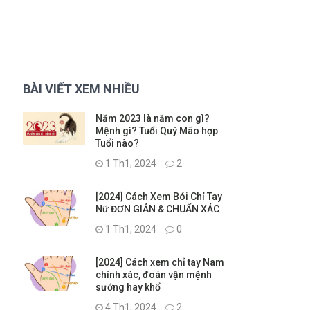
BÀI VIẾT XEM NHIỀU
Năm 2023 là năm con gì?
Mệnh gì? Tuổi Quý Mão hợp
Tuổi nào?
1 Th1, 2024
2
[2024] Cách Xem Bói Chỉ Tay
Nữ ĐƠN GIẢN & CHUẨN XÁC
1 Th1, 2024
0
[2024] Cách xem chỉ tay Nam
chính xác, đoán vận mệnh
sướng hay khổ
4 Th1, 2024
2