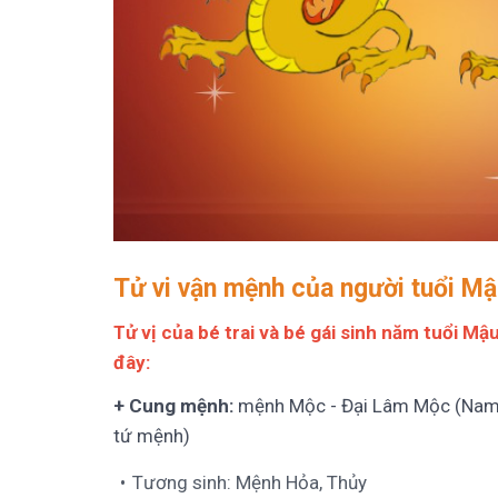
Tử vi vận mệnh của người tuổi M
Tử vị của bé trai và bé gái sinh năm tuổi M
đây:
+ Cung mệnh:
mệnh Mộc - Đại Lâm Mộc (Nam
tứ mệnh)
Tương sinh: Mệnh Hỏa, Thủy