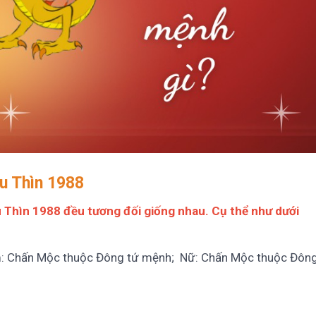
ậu Thìn 1988
ậu Thìn 1988 đều tương đối giống nhau. Cụ thể như dưới
: Chấn Mộc thuộc Đông tứ mệnh; Nữ: Chấn Mộc thuộc Đôn