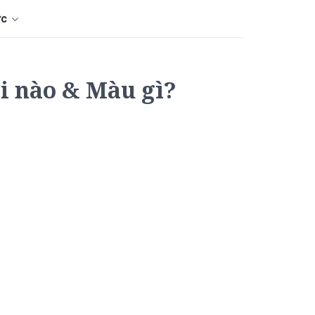
ức
i nào & Màu gì?