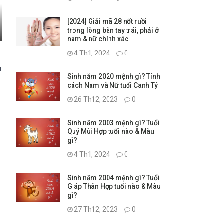
[2024] Giải mã 28 nốt ruồi
trong lòng bàn tay trái, phải ở
nam & nữ chính xác
4 Th1, 2024
0
u
Sinh năm 2020 mệnh gì? Tính
cách Nam và Nữ tuổi Canh Tý
26 Th12, 2023
0
g
Sinh năm 2003 mệnh gì? Tuổi
Quý Mùi Hợp tuổi nào & Màu
gì?
4 Th1, 2024
0
Sinh năm 2004 mệnh gì? Tuổi
Giáp Thân Hợp tuổi nào & Màu
gì?
27 Th12, 2023
0