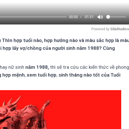
00:00
01:31
Mute
Powered by 
GliaStudios
u Thìn hợp tuổi nào, hợp hướng nào và màu sắc hợp là mà
ổi hợp lấy vợ/chồng của người sinh năm 1988? Cùng
hay nữ sinh
năm 1988,
thì sẽ tra cứu các kiến thức về phon
g hợp mệnh
,
xem tuổi hợp
,
sinh tháng nào tốt của Tuổi