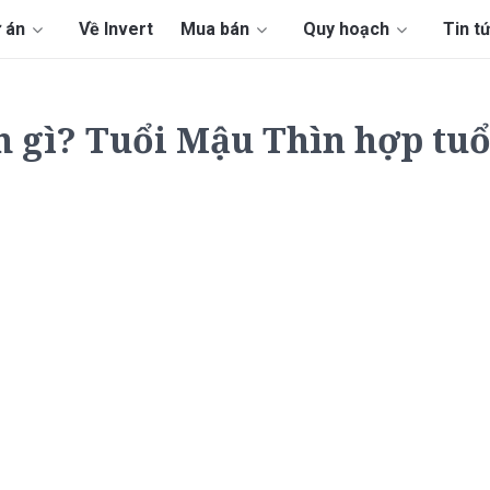
 án
Về Invert
Mua bán
Quy hoạch
Tin t
 gì? Tuổi Mậu Thìn hợp tuổ