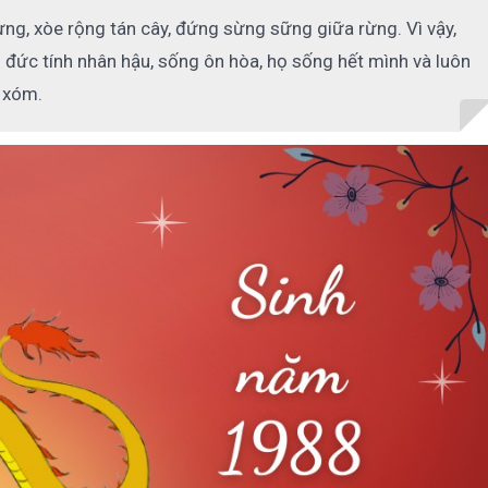
ừng, xòe rộng tán cây, đứng sừng sững giữa rừng. Vì vậy,
đức tính nhân hậu, sống ôn hòa, họ sống hết mình và luôn
g xóm.