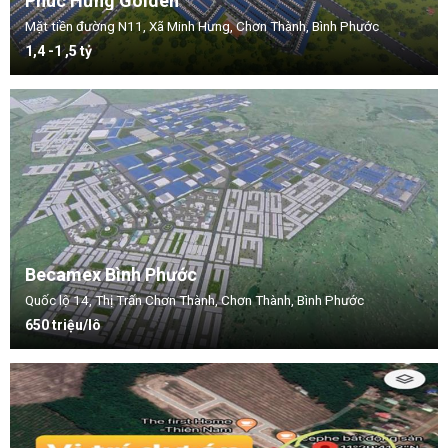
Phúc Hưng Golden
Mặt tiền đường N11, Xã Minh Hưng, Chơn Thành, Bình Phước
1,4 -1 ,5 tỷ
Becamex Bình Phước
Quốc lộ 14, Thị Trấn Chơn Thành, Chơn Thành, Bình Phước
650 triệu/lô