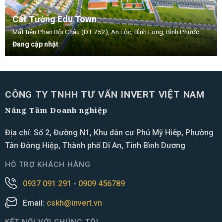
Cát Tường Edu Town
Mặt tiền Phan Bội Châu (DT 752), An Lộc, Bình Long, Bình Phước
Đang cập nhật
CÔNG TY TNHH TƯ VẤN INVERT VIỆT NAM
Nâng Tầm Doanh nghiệp
Địa chỉ: Số 2, Đường N1, Khu dân cư Phú Mỹ Hiêp, Phường
Tân Đông Hiệp, Thành phố Dĩ An, Tỉnh Bình Dương
HỖ TRỢ KHÁCH HÀNG
0937 091 291
-
0909 456789
Email:
cskh@invert.vn
KẾT NỐI VỚI CHÚNG TÔI