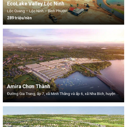
EcoLake Valley Lộc Ninh
Lộc Quang – Lộc Ninh – Bình Phước
289 triệu/nền
Amira Chơn Thành
Đường Gia Trang, ấp 7, xã Minh Thắng và ấp 6, xã Nha Bích, huyện Chơn Thành, tỉnh Bình Phước