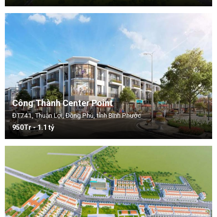
Công Thành Center Point
ĐT741, Thuận Lợi, Đồng Phú, tỉnh Bình Phước
950Tr - 1.1 tỷ