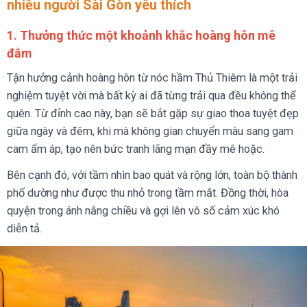
nhiều người Sài Gòn yêu thích
1. Thưởng thức một khoảnh khắc hoàng hôn mê
đắm
Tận hưởng cảnh hoàng hôn từ nóc hầm Thủ Thiêm là một trải
nghiệm tuyệt vời mà bất kỳ ai đã từng trải qua đều không thể
quên. Từ đỉnh cao này, bạn sẽ bắt gặp sự giao thoa tuyệt đẹp
giữa ngày và đêm, khi mà không gian chuyển màu sang gam
cam ấm áp, tạo nên bức tranh lãng mạn đầy mê hoặc.
Bên cạnh đó, với tầm nhìn bao quát và rộng lớn, toàn bộ thành
phố dường như được thu nhỏ trong tầm mắt. Đồng thời, hòa
quyện trong ánh nắng chiều và gợi lên vô số cảm xúc khó
diễn tả.