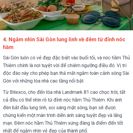
4. Ngắm nhìn Sài Gòn lung linh về đêm từ đỉnh nóc
hầm
Sài Gòn luôn có vẻ đẹp đặc biệt vào buổi tối, và nóc hầm Thủ
Thiêm chính là nơi tuyệt vời để chiêm ngưỡng điều đó. Vị trí
độc đáo này cho phép bạn thả mắt ngắm toàn cảnh sông Sài
Gòn với những tòa nhà cao tầng nổi bật.
Từ Bitexco, cho đến tòa nhà Landmark 81 cao chọc trời, tất
cả đều có thể nhìn rõ từ đỉnh nóc hầm Thủ Thiêm. Khi ánh
đèn bắt đầu lung linh, soi sáng mặt sông, bạn sẽ được
chứng kiến một màn trình diễn ánh sáng tuyệt đẹp và lãng
mạn. Đêm nóc hầm Thủ Thiêm xứng đáng là điểm đến tốt
nhất để ngắm nhìn vẻ đẹp của thành phố.