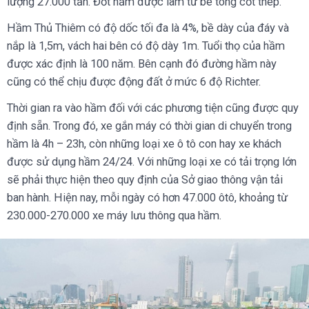
lượng 27.000 tấn. Đốt hầm được làm từ bê tông cốt thép.
Hầm Thủ Thiêm có độ dốc tối đa là 4%, bề dày của đáy và
nắp là 1,5m, vách hai bên có độ dày 1m. Tuổi thọ của hầm
được xác định là 100 năm. Bên cạnh đó đường hầm này
cũng có thể chịu được động đất ở mức 6 độ Richter.
Thời gian ra vào hầm đối với các phương tiện cũng được quy
định sẵn. Trong đó, xe gắn máy có thời gian di chuyển trong
hầm là 4h – 23h, còn những loại xe ô tô con hay xe khách
được sử dụng hầm 24/24. Với những loại xe có tải trọng lớn
sẽ phải thực hiện theo quy định của Sở giao thông vận tải
ban hành. Hiện nay, mỗi ngày có hơn 47.000 ôtô, khoảng từ
230.000-270.000 xe máy lưu thông qua hầm.