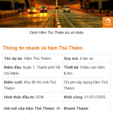
Cảnh Hầm Thủ Thiêm lúc xế chiều
Thông tin nhanh về hầm Thủ Thiêm
Tên dự án:
Hầm Thủ Thiêm
Quy mô:
6 làn xe
Điểm đầu:
Quận 1, Thành phố Hồ
Thiết kế:
Chiều cao hầm
Chí Minh
8,9m
Điểm cuối:
Khu đô thị mới Thủ
Chi phí xây dựng hầm Thủ
Thiêm
Thiêm:
Hình thức đầu tư:
ODA
Khởi công:
31/01/2005
Giờ mở cửa hầm Thủ Thiêm:
4h
Khánh Thành: