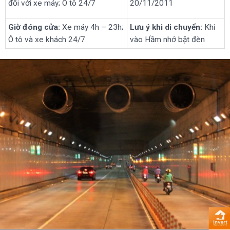
đối với xe máy; Ô tô 24/7
20/11/2011
Giờ đóng cửa:
Xe máy 4h – 23h;
Lưu ý khi di chuyển:
Khi
Ô tô và xe khách 24/7
vào Hầm nhớ bật đèn