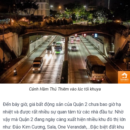
Cảnh Hầm Thủ Thiêm vào lúc tối khuya
Đến bây giờ, giá bất động sản của Quận 2 chưa bao giờ hạ
nhiệt và được rất nhiều sự quan tâm từ các nhà đầu tư. Nhờ
vậy mà Quận 2 đang ngày càng xuất hiện nhiều khu đô thị lớn
như: Đảo Kim Cương, Sala, One Verandah,…Đặc biệt đất khu