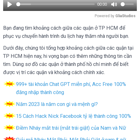
00:00
Play
Mute
Powered by 
GliaStudios
Bạn đang tìm khoảng cách giữa các quận ở TP HCM để
phục vụ chuyến hành trình du lịch hay thăm nhà người bạn.
Dưới đây, chúng tôi tổng hợp khoảng cách giữa các quận tại
TP HCM hiện nay, hi vọng bạn có thêm những thông tin cần
tìm. Dùng sơ đồ các quận ở thành phố hồ chí minh để biết
được vị trí các quận và khoảng cách chính xác.
999+ tài khoản Chat GPT miễn phí, Acc Free 100%
đăng nhập thành công
Năm 2023 là năm con gì và mệnh gì?
15 Cách Hack Nick Facebook tỷ lệ thành công 100%
Điềm Nháy mắt trái (mắt trái giật) của Nam và Nữ
Giải mã Nháy Mắt Phải, Mắt Phải Giật ở nam & nữ