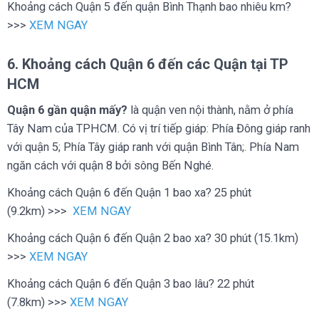
Khoảng cách Quận 5 đến quận Bình Thạnh bao nhiêu km?
>>>
XEM NGAY
6. Khoảng cách Quận 6 đến các Quận tại TP
HCM
Quận 6 gần quận mấy?
là quận ven nội thành, nằm ở phía
Tây Nam của TPHCM. Có vị trí tiếp giáp: Phía Đông giáp ranh
với quận 5; Phía Tây giáp ranh với quận Bình Tân;. Phía Nam
ngăn cách với quận 8 bởi sông Bến Nghé.
Khoảng cách Quận 6 đến Quận 1 bao xa? 25 phút
(9.2km) >>>
XEM NGAY
Khoảng cách Quận 6 đến Quận 2 bao xa? 30 phút (15.1km)
>>>
XEM NGAY
Khoảng cách Quận 6 đến Quận 3 bao lâu? 22 phút
(7.8km) >>>
XEM NGAY