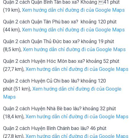
Quận 2 cách Quận Bình Tân bao xa? Khoảng 41 phút
(19 km),
Xem hướng dẫn chỉ đường đi của Google Maps
Quận 2 cách Quận Tân Phú bao xa? khoảng 120 phút
(44 km),
Xem hướng dẫn chỉ đường đi của Google Maps
Quận 2 cách Quận Thủ Đức bao xa? khoảng 19 phút
(8,5 km),
Xem hướng dẫn chỉ đường đi của Google Maps
Quận 2 cách Huyện Hóc Môn bao xa? khoảng 52 phút
(27,7 km),
Xem hướng dẫn chỉ đường đi của Google Maps
Quận 2 cách Huyện Củ Chi bao lâu? khoảng 120
phút (51 km),
Xem hướng dẫn chỉ đường đi của Google
Maps
Quận 2 cách Huyện Nhà Bè bao lâu? khoảng 32 phút
(18,4 km),
Xem hướng dẫn chỉ đường đi của Google Maps
Quận 2 cách Huyện Bình Chánh bao lâu? 46 phút
(27,8 km),
Xem hướng dẫn chỉ đường đi của Google Maps