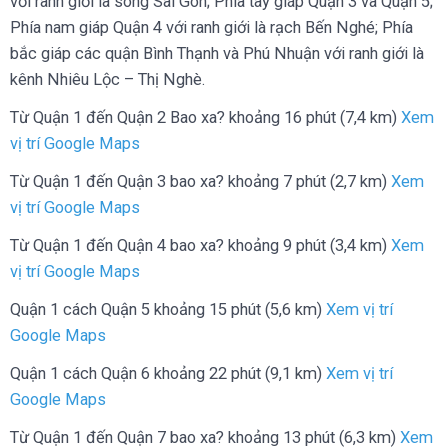
với ranh giới là sông Sài Gòn; Phía tây giáp Quận 3 và Quận 5;
Phía nam giáp Quận 4 với ranh giới là rạch Bến Nghé; Phía
bắc giáp các quận Bình Thạnh và Phú Nhuận với ranh giới là
kênh Nhiêu Lộc – Thị Nghè.
Từ Quận 1 đến Quận 2 Bao xa? khoảng 16 phút (7,4 km)
Xem
vị trí Google Maps
Từ Quận 1 đến Quận 3 bao xa? khoảng 7 phút (2,7 km)
Xem
vị trí Google Maps
Từ Quận 1 đến Quận 4 bao xa? khoảng 9 phút (3,4 km)
Xem
vị trí Google Maps
Quận 1 cách Quận 5 khoảng 15 phút (5,6 km)
Xem vị trí
Google Maps
Quận 1 cách Quận 6 khoảng 22 phút (9,1 km)
Xem vị trí
Google Maps
Từ Quận 1 đến Quận 7 bao xa? khoảng 13 phút (6,3 km)
Xem