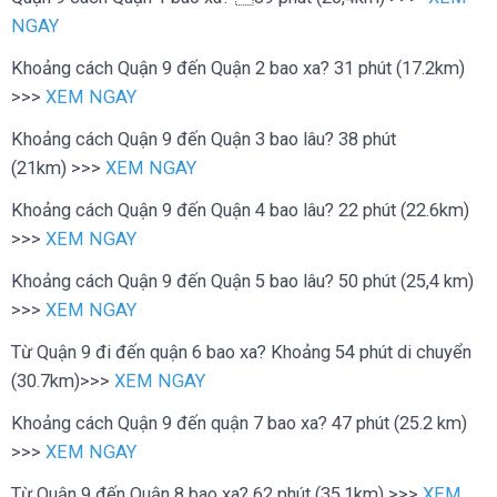
NGAY
Khoảng cách Quận 9 đến Quận 2 bao xa? 31 phút (17.2km)
>>>
XEM NGAY
Khoảng cách Quận 9 đến Quận 3 bao lâu? 38 phút
(21km) >>>
XEM NGAY
Khoảng cách Quận 9 đến Quận 4 bao lâu? 22 phút (22.6km)
>>>
XEM NGAY
Khoảng cách Quận 9 đến Quận 5 bao lâu? 50 phút (25,4 km)
>>>
XEM NGAY
Từ Quận 9 đi đến quận 6 bao xa? Khoảng 54 phút di chuyển
(30.7km)>>>
XEM NGAY
Khoảng cách Quận 9 đến quận 7 bao xa? 47 phút (25.2 km)
>>>
XEM NGAY
Từ Quận 9 đến Quận 8 bao xa? 62 phút (35.1km) >>>
XEM