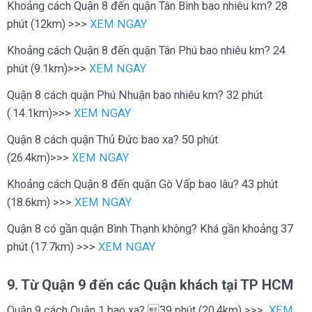
Khoảng cách Quận 8 đến quận Tân Bình bao nhiêu km? 28
phút (12km) >>>
XEM NGAY
Khoảng cách Quận 8 đến quận Tân Phú bao nhiêu km? 24
phút (9.1km)>>>
XEM NGAY
Quận 8 cách quận Phú Nhuận bao nhiêu km? 32 phút
(.14.1km)>>>
XEM NGAY
Quận 8 cách quận Thủ Đức bao xa? 50 phút
(26.4km)>>>
XEM NGAY
Khoảng cách Quận 8 đến quận Gò Vấp bao lâu? 43 phút
(18.6km) >>>
XEM NGAY
Quận 8 có gần quận Bình Thạnh không? Khá gần khoảng 37
phút (17.7km) >>>
XEM NGAY
9. Từ Quận 9 đến các Quận khách tại TP HCM
Quận 9 cách Quận 1 bao xa? 39 phút (20,4km) >>>
XEM