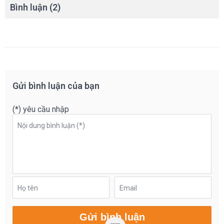
Bình luận (2)
Gửi bình luận của bạn
(*) yêu cầu nhập
Nội dung bình luận (*)
Họ tên
Email