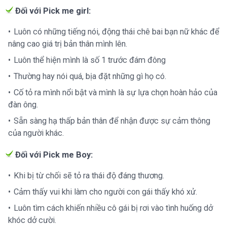
Đối với Pick me girl:
Luôn có những tiếng nói, động thái chê bai bạn nữ khác để
nâng cao giá trị bản thân mình lên.
Luôn thể hiện mình là số 1 trước đám đông
Thường hay nói quá, bịa đặt những gì họ có.
Cố tỏ ra mình nổi bật và mình là sự lựa chọn hoàn hảo của
đàn ông.
Sẵn sàng hạ thấp bản thân để nhận được sự cảm thông
của người khác.
Đối với Pick me Boy:
Khi bị từ chối sẽ tỏ ra thái độ đáng thương.
Cảm thấy vui khi làm cho người con gái thấy khó xử.
Luôn tìm cách khiến nhiều cô gái bị rơi vào tình huống dở
khóc dở cười.