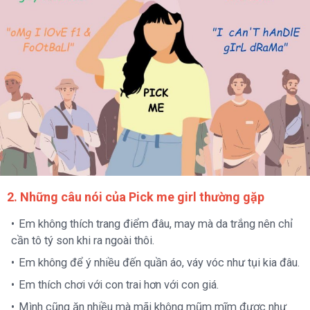
2. Những câu nói của Pick me girl thường gặp
Em không thích trang điểm đâu, may mà da trắng nên chỉ
cần tô tý son khi ra ngoài thôi.
Em không để ý nhiều đến quần áo, váy vóc như tụi kia đâu.
Em thích chơi với con trai hơn với con giá.
Mình cũng ăn nhiều mà mãi không mũm mĩm được như