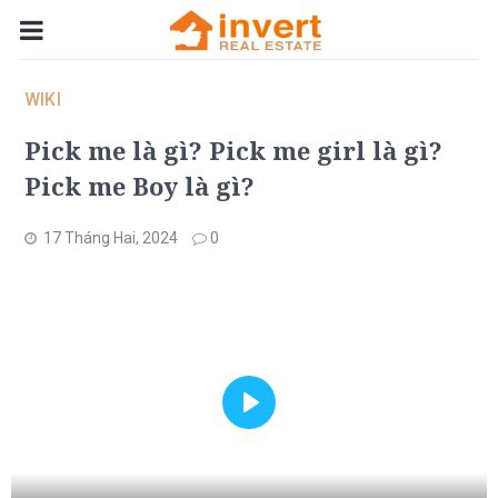
WIKI
Pick me là gì? Pick me girl là gì?
Pick me Boy là gì?
17 Tháng Hai, 2024
0
Play