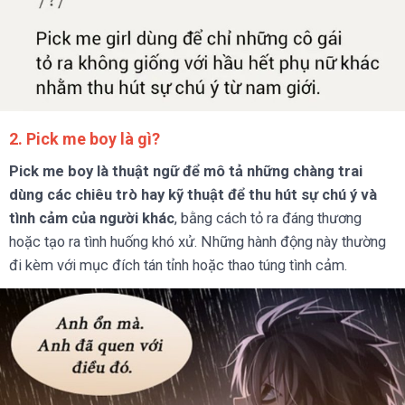
2. Pick me boy là gì?
Pick me boy là thuật ngữ để mô tả những chàng trai
dùng các chiêu trò hay kỹ thuật để thu hút sự chú ý và
tình cảm của người khác
, bằng cách tỏ ra đáng thương
hoặc tạo ra tình huống khó xử. Những hành động này thường
đi kèm với mục đích tán tỉnh hoặc thao túng tình cảm.