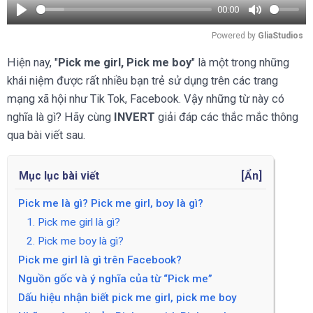
00:00
Play
Mute
Powered by 
GliaStudios
Hiện nay, "
Pick me girl, Pick me boy
" là một trong những
khái niệm được rất nhiều bạn trẻ sử dụng trên các trang
mạng xã hội như Tik Tok, Facebook. Vậy những từ này có
nghĩa là gì? Hãy cùng
INVERT
giải đáp các thắc mắc thông
qua bài viết sau.
Mục lục bài viết
[
Ẩn
]
Pick me là gì? Pick me girl, boy là gì?
1. Pick me girl là gì?
2. Pick me boy là gì?
Pick me girl là gì trên Facebook?
Nguồn gốc và ý nghĩa của từ “Pick me”
Dấu hiệu nhận biết pick me girl, pick me boy