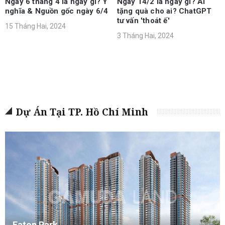
Ngày 6 tháng 4 là ngày gì? Ý
Ngày 14/2 là ngày gì? Ai
nghĩa & Nguồn gốc ngày 6/4
tặng quà cho ai? ChatGPT
tư vấn 'thoát ế'
15 Tháng Hai, 2024
3 Tháng Hai, 2024
Dự Án Tại TP. Hồ Chí Minh
Eaton Park