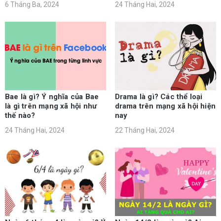
6 Tháng Ba, 2024
24 Tháng Hai, 2024
Bae là gì? Ý nghĩa của Bae
Drama là gì? Các thể loại
là gì trên mạng xã hội như
drama trên mạng xã hội hiện
thế nào?
nay
24 Tháng Hai, 2024
22 Tháng Hai, 2024