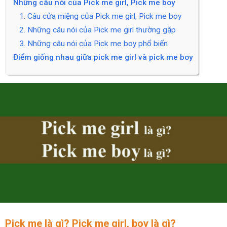
Những câu nói của Pick me girl, Pick me boy
1. Câu cửa miệng của Pick me girl, Pick me boy
2. Những câu nói của Pick me girl thường gặp
3. Những câu nói của Pick me boy phổ biến
Điểm giống nhau giữa pick me girl và pick me boy
Pick me là gì? Pick me girl, boy là gì?