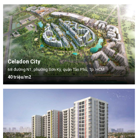
Celadon City
68 đường N1, phường Sơn Kỳ, quận Tân Phú, Tp. HCM
40 triệu/m2