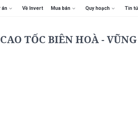
 án
Về Invert
Mua bán
Quy hoạch
Tin t
CAO TỐC BIÊN HOÀ - VŨN