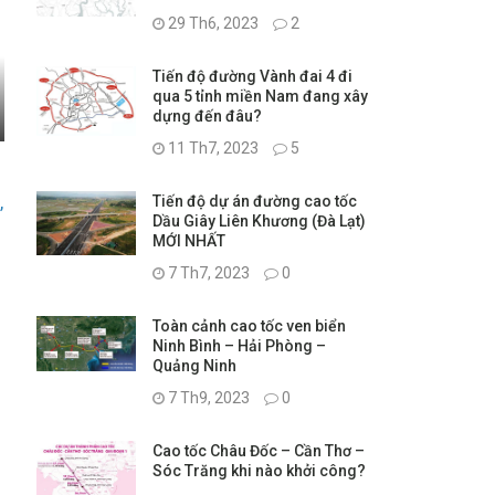
29 Th6, 2023
2
Tiến độ đường Vành đai 4 đi
qua 5 tỉnh miền Nam đang xây
dựng đến đâu?
11 Th7, 2023
5
,
Tiến độ dự án đường cao tốc
Dầu Giây Liên Khương (Đà Lạt)
MỚI NHẤT
7 Th7, 2023
0
Toàn cảnh cao tốc ven biển
Ninh Bình – Hải Phòng –
Quảng Ninh
7 Th9, 2023
0
Cao tốc Châu Đốc – Cần Thơ –
Sóc Trăng khi nào khởi công?