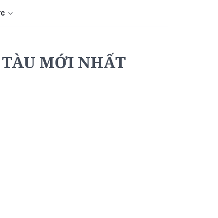
ức
G TÀU MỚI NHẤT