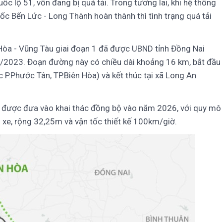
ốc lộ 51, vốn đang bị quá tải. Trong tương lai, khi hệ thống
ốc Bến Lức - Long Thành hoàn thành thì tình trạng quá tải
 Hòa - Vũng Tàu giai đoạn 1 đã được UBND tỉnh Đồng Nai
/2023. Đoạn đường này có chiều dài khoảng 16 km, bắt đầu
P.Phước Tân, TP.Biên Hòa) và kết thúc tại xã Long An
 được đưa vào khai thác đồng bộ vào năm 2026, với quy mô
n xe, rộng 32,25m và vận tốc thiết kế 100km/giờ.