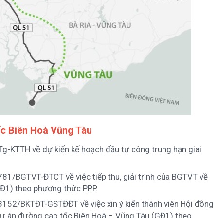
ốc Biên Hoà Vũng Tàu
-KTTH về dự kiến kế hoạch đầu tư công trung hạn giai
1/BGTVT-ĐTCT về việc tiếp thu, giải trình của BGTVT về
Đ1) theo phương thức PPP.
152/BKTĐT-GSTĐĐT về việc xin ý kiến thành viên Hội đồng
ự án đường cao tốc Biên Hoà – Vũng Tàu (GĐ1) theo