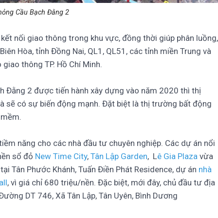
hỏng Cầu Bạch Đằng 2
kết nối giao thông trong khu vực, đồng thời giúp phân luồng,
 Biên Hòa, tỉnh Đồng Nai, QL1, QL51, các tỉnh miền Trung và
 giao thông TP. Hồ Chí Minh.
ch Đằng 2 được tiến hành xây dựng vào năm 2020 thì thị
 sẽ có sự biến động mạnh. Đặt biệt là thị trường bất động
á mềm.
 tiềm năng cho các nhà đầu tư chuyên nghiệp. Các dự án nổi
 nền sổ đỏ
New Time City
,
Tân Lập Garden
,
L
ê Gia Plaza
vừa
tại Tân Phước Khánh, Tuấn Điền Phát Residence, dự án
nhà
ll
, vì giá chỉ 680 triệu/nền. Đặc biệt, mới đây, chủ đầu tư địa
 Đường DT 746, Xã Tân Lập, Tân Uyên, Bình Dương