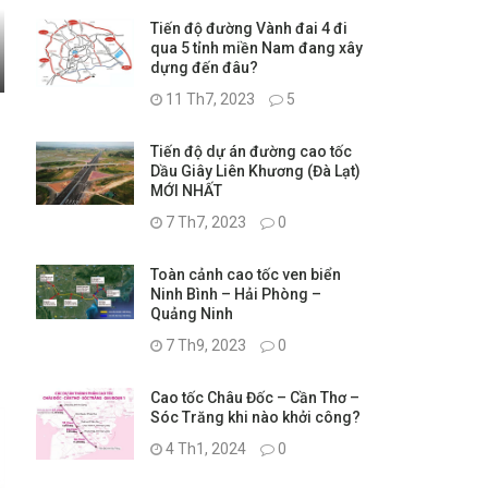
Tiến độ đường Vành đai 4 đi
qua 5 tỉnh miền Nam đang xây
dựng đến đâu?
11 Th7, 2023
5
Tiến độ dự án đường cao tốc
Dầu Giây Liên Khương (Đà Lạt)
MỚI NHẤT
u
7 Th7, 2023
0
Toàn cảnh cao tốc ven biển
Ninh Bình – Hải Phòng –
Quảng Ninh
7 Th9, 2023
0
Cao tốc Châu Đốc – Cần Thơ –
Sóc Trăng khi nào khởi công?
4 Th1, 2024
0