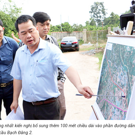
ng nhất kiến nghị bổ sung thêm 100 mét chiều dài vào phần đường dẫn
cầu Bạch Đằng 2.