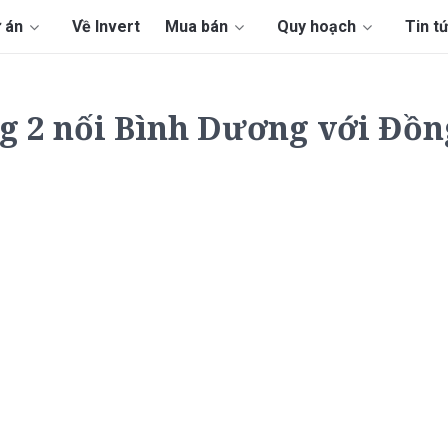
 án
Về Invert
Mua bán
Quy hoạch
Tin t
g 2 nối Bình Dương với Đồn