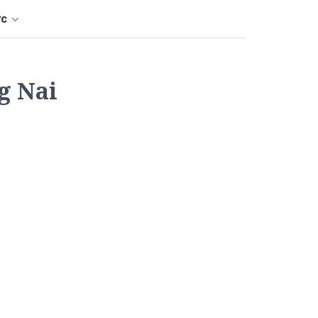
ức
g Nai