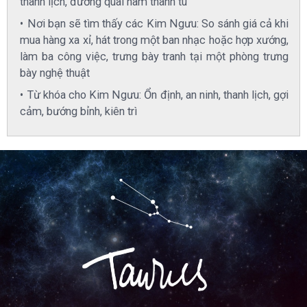
thanh lịch, đường quai hàm thanh tú
Nơi bạn sẽ tìm thấy các Kim Ngưu: So sánh giá cả khi
mua hàng xa xỉ, hát trong một ban nhạc hoặc hợp xướng,
làm ba công việc, trưng bày tranh tại một phòng trưng
bày nghệ thuật
Từ khóa cho Kim Ngưu: Ổn định, an ninh, thanh lịch, gợi
cảm, bướng bỉnh, kiên trì