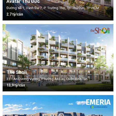
Avatar Thủ Đức
Đường số 1, Vành Đai 2, P. Trường Thọ, Tp. Thủ Đức, TP HCM
2.7 tỷ/căn
The Sholi
311 An Dương Vương, Phường An Lạc, Quận Bình Tân
13,9 tỷ/căn