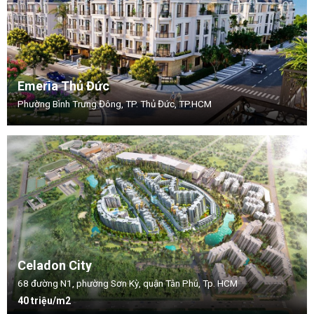
Emeria Thủ Đức
Phường Bình Trưng Đông, TP. Thủ Đức, TP.HCM
Celadon City
68 đường N1, phường Sơn Kỳ, quận Tân Phú, Tp. HCM
40 triệu/m2