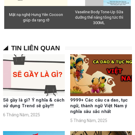
Vaseline Body Tone-Up Sữa
Mặt nạ nghệ Hưng Yên Cocoon
dưỡng thể nâng tông tức thì
giúp da rạng rỡ
300ML
TIN LIÊN QUAN
Sẽ gầy là gì? Ý nghĩa & cách
9999+ Các câu ca dao, tục
sử dụng Trend sẽ gầy!!!
ngữ, thành ngữ Việt Nam ý
nghĩa sâu sắc nhất
6 Tháng Năm, 2025
5 Tháng Năm, 2025