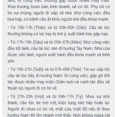
lành, đi công việc thường gặp được nhiều may mắn.
Khai trương, buôn bán, kinh doanh, sẽ có lời. Phụ nữ có
tin vui mừng, người đi sắp về nhà. Mọi công việc đều
hòa hợp, có bệnh cầu ắt khỏi, người nhà đều khỏe mạnh.
Từ 15h-17h (Thân) và từ 03h-05h (Dần): Cầu tài lộc
thường không có lợi, hay bị trái ý, xuất hành hay gặp nạn.
Từ 17h-19h (Dậu) và từ 05h-07h (Mão): Mọi công việc
đều tốt lành, cầu tài lộc nên đi hướng Tây Nam. Nhà cửa
được yên lành, người xuất hành đều khỏe mạnh và bình
yên.
Từ 19h-21h (Tuất) và từ 07h-09h (Thìn): Tin vui sắp tới,
cầu tài lộc hãy đi hướng Nam. Đi công việc, gặp gỡ đối
tác được nhiều may mắn. Chăn nuôi và canh tác đều sẽ
thuận lợi, người đi có tin về.
Từ 21h-23h (Hợi) và từ 09h-11h (Tỵ): Mưu sự khó
thành, cầu lộc tài mờ mịt, kiện tụng nên hãy hoãn lại.
Người đi chưa có tin về, mất của, mất đồ nếu đi theo
hướng Nam thì tìm nhanh mới thấy. Nên phòng ngừa cãi