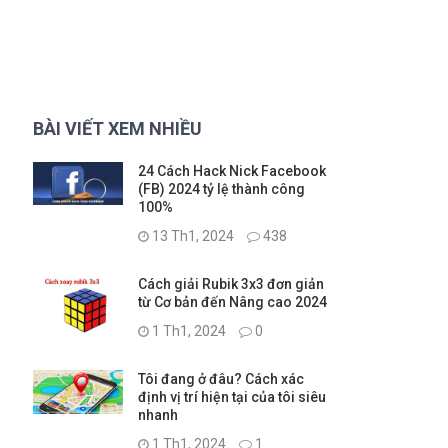
BÀI VIẾT XEM NHIỀU
24 Cách Hack Nick Facebook
(FB) 2024 tỷ lệ thành công
100%
13 Th1, 2024
438
Cách giải Rubik 3x3 đơn giản
từ Cơ bản đến Nâng cao 2024
1 Th1, 2024
0
Tôi đang ở đâu? Cách xác
định vị trí hiện tại của tôi siêu
nhanh
1 Th1, 2024
1