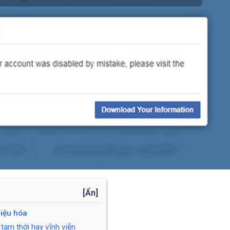
[
Ẩn
]
hiệu hóa
tạm thời hay vĩnh viễn