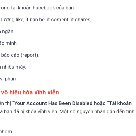
rong tài khoản Facebook của bạn.
lượng like, ít bạn bè, ít coment, ít shares,…
n ngắn.
xác minh.
 báo cáo (report).
á nhiều máy.
 vi phạm.
vô hiệu hóa vĩnh viễn
ển thị
“Your Account Has Been Disabled hoặc “Tài khoản
ủa bạn đã bị khóa vĩnh viễn. Một số nguyên nhân dẫn đến tình
, nhóm.