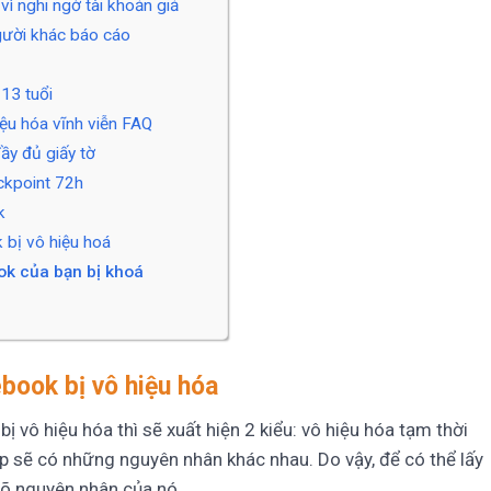
vì nghi ngờ tài khoản giả
người khác báo cáo
13 tuổi
iệu hóa vĩnh viễn FAQ
đầy đủ giấy tờ
ckpoint 72h
k
 bị vô hiệu hoá
ook của bạn bị khoá
book bị vô hiệu hóa
 vô hiệu hóa thì sẽ xuất hiện 2 kiểu: vô hiệu hóa tạm thời
ợp sẽ có những nguyên nhân khác nhau. Do vậy, để có thể lấy
rõ nguyên nhân của nó.