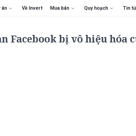
 án
Về Invert
Mua bán
Quy hoạch
Tin t
oản Facebook bị vô hiệu hóa 