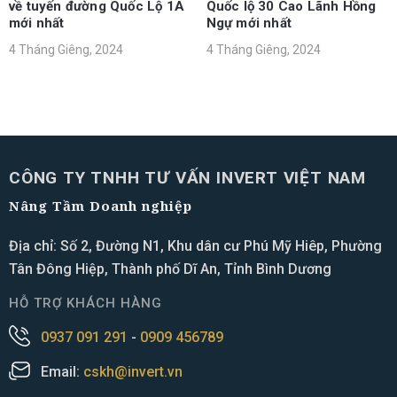
về tuyến đường Quốc Lộ 1A
Quốc lộ 30 Cao Lãnh Hồng
mới nhất
Ngự mới nhất
4 Tháng Giêng, 2024
4 Tháng Giêng, 2024
CÔNG TY TNHH TƯ VẤN INVERT VIỆT NAM
Nâng Tầm Doanh nghiệp
Địa chỉ: Số 2, Đường N1, Khu dân cư Phú Mỹ Hiêp, Phường
Tân Đông Hiệp, Thành phố Dĩ An, Tỉnh Bình Dương
HỖ TRỢ KHÁCH HÀNG
0937 091 291
-
0909 456789
Email:
cskh@invert.vn