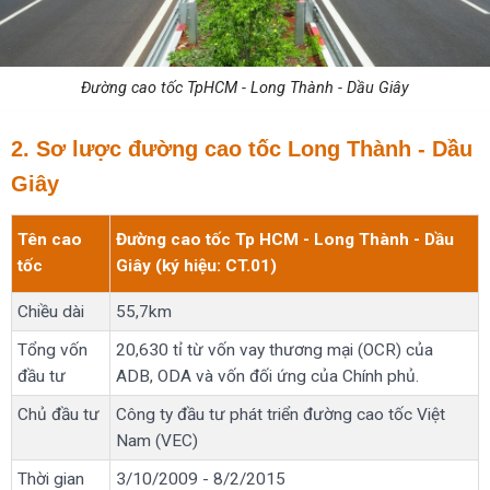
Đường cao tốc TpHCM - Long Thành - Dầu Giây
2. Sơ lược đường cao tốc Long Thành - Dầu
Giây
Tên cao
Đường cao tốc Tp HCM - Long Thành - Dầu
tốc
Giây (ký hiệu: CT.01)
Chiều dài
55,7km
Tổng vốn
20,630 tỉ từ vốn vay thương mại (OCR) của
đầu tư
ADB, ODA và vốn đối ứng của Chính phủ.
Chủ đầu tư
Công ty đầu tư phát triển đường cao tốc Việt
Nam (VEC)
Thời gian
3/10/2009 - 8/2/2015