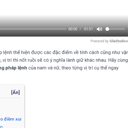
00:00
01:31
Mute
Powered by 
GliaStudios
p lệnh thể hiện được các đặc điểm về tính cách cũng như vậ
ị trí thì nốt ruồi sẽ có ý nghĩa lành giữ khác nhau. Hãy cùng
ng pháp lệnh
của nam và nữ, theo từng vị trí cụ thể ngay
[
Ẩn
]
o điềm xui
ân