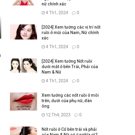
nữ chính xác
4 Th1, 2024
0
[2024] Xem tướng các vị trí nốt
ruồi ở mũi của Nam, Nữ chính
xác
4 Th1, 2024
0
n
[2024] Xem tướng Nốt ruồi
dưới mắt ở bên Trái, Phải của
Nam & Nữ
4 Th1, 2024
0
Xem tướng các nốt ruồi ở môi
trên, dưới của phụ nữ, đàn
ông
12 Th4, 2023
0
Nốt ruồi ở Cổ bên trái và phải
của Nam & Nữ có ý nghĩa gì?