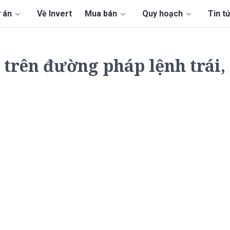
 án
Về Invert
Mua bán
Quy hoạch
Tin t
 trên đường pháp lệnh trái