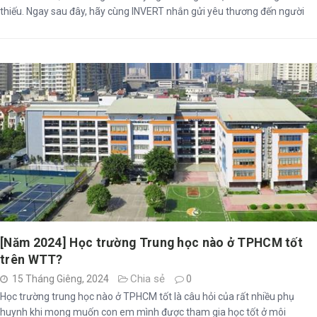
thiếu. Ngay sau đây, hãy cùng INVERT nhắn gửi yêu thương đến người
bạn đời của mình, để cuộc sống hôn nhân luôn tràn đầy hạnh phúc nhé!
[Năm 2024] Học trường Trung học nào ở TPHCM tốt
trên WTT?
Chia sẻ
15 Tháng Giêng, 2024
0
Học trường trung học nào ở TPHCM tốt là câu hỏi của rất nhiều phụ
huynh khi mong muốn con em mình được tham gia học tốt ở môi