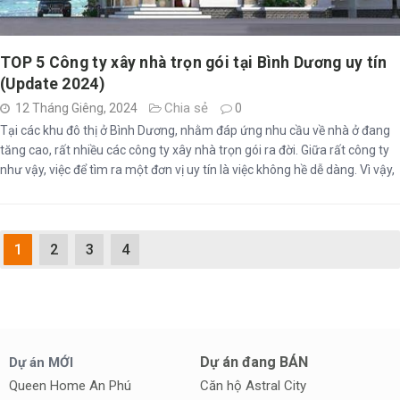
TOP 5 Công ty xây nhà trọn gói tại Bình Dương uy tín
(Update 2024)
Chia sẻ
12 Tháng Giêng, 2024
0
Tại các khu đô thị ở Bình Dương, nhằm đáp ứng nhu cầu về nhà ở đang
tăng cao, rất nhiều các công ty xây nhà trọn gói ra đời. Giữa rất công ty
như vậy, việc để tìm ra một đơn vị uy tín là việc không hề dễ dàng. Vì vậy,
bài viết ngày hôm nay của chúng tôi sẽ giới thiệu đến bạn Top ...
1
2
3
4
Dự án đang BÁN
Dự án MỚI
Queen Home An Phú
Căn hộ Astral City