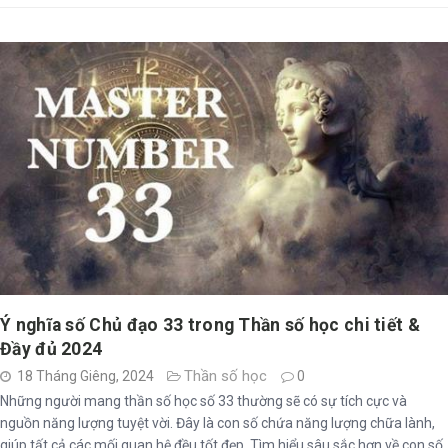
Ý nghĩa số Chủ đạo 33 trong Thần số học chi tiết &
Đầy đủ 2024
Thần số học
18 Tháng Giêng, 2024
0
Những người mang thần số học số 33 thường sẽ có sự tích cực và
nguồn năng lượng tuyệt vời. Đây là con số chứa năng lượng chữa lành,
giúp tất cả các mối quan hệ đều tốt đẹp. Tìm hiểu sâu sắc hơn về con số