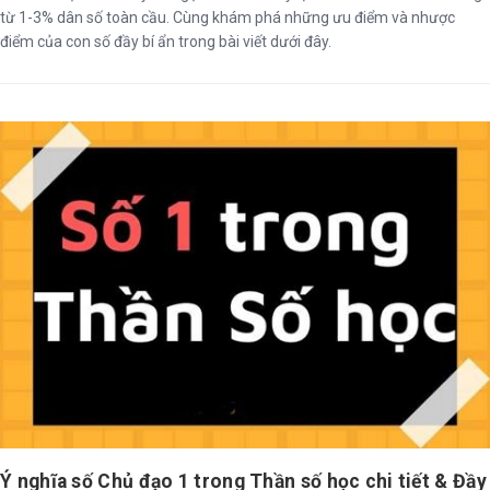
từ 1-3% dân số toàn cầu. Cùng khám phá những ưu điểm và nhược
điểm của con số đầy bí ẩn trong bài viết dưới đây.
Ý nghĩa số Chủ đạo 1 trong Thần số học chi tiết & Đầy